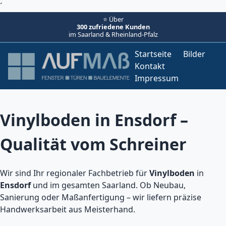
´
⭐ Über
300 zufriedene Kunden
im Saarland & Rheinland-Pfalz
Startseite
Bilder
Kontakt
Impressum
Vinylboden in Ensdorf –
Qualität vom Schreiner
Wir sind Ihr regionaler Fachbetrieb für
Vinylboden
in
Ensdorf
und im gesamten Saarland. Ob Neubau,
Sanierung oder Maßanfertigung – wir liefern präzise
Handwerksarbeit aus Meisterhand.