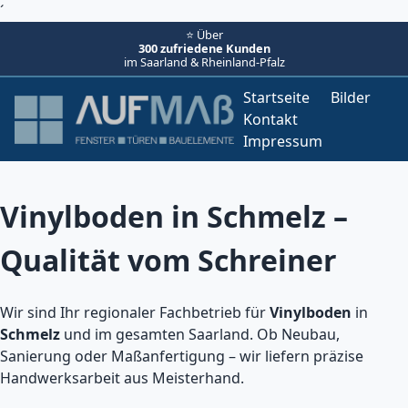
´
⭐ Über
300 zufriedene Kunden
im Saarland & Rheinland-Pfalz
Startseite
Bilder
Kontakt
Impressum
Vinylboden in Schmelz –
Qualität vom Schreiner
Wir sind Ihr regionaler Fachbetrieb für
Vinylboden
in
Schmelz
und im gesamten Saarland. Ob Neubau,
Sanierung oder Maßanfertigung – wir liefern präzise
Handwerksarbeit aus Meisterhand.