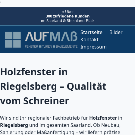
´
⭐ Über
300 zufriedene Kunden
im Saarland & Rheinland-Pfalz
Startseite
Bilder
Kontakt
Impressum
Holzfenster in
Riegelsberg – Qualität
vom Schreiner
Wir sind Ihr regionaler Fachbetrieb für
Holzfenster
in
Riegelsberg
und im gesamten Saarland. Ob Neubau,
Sanierung oder Maßanfertigung – wir liefern präzise