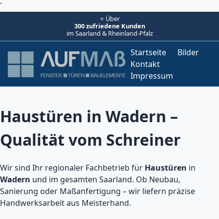
´
⭐ Über
300 zufriedene Kunden
im Saarland & Rheinland-Pfalz
Startseite
Bilder
Kontakt
Impressum
Haustüren in Wadern –
Qualität vom Schreiner
Wir sind Ihr regionaler Fachbetrieb für
Haustüren
in
Wadern
und im gesamten Saarland. Ob Neubau,
Sanierung oder Maßanfertigung – wir liefern präzise
Handwerksarbeit aus Meisterhand.