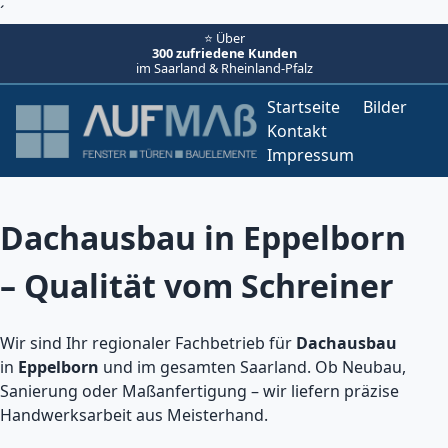
´
⭐ Über
300 zufriedene Kunden
im Saarland & Rheinland-Pfalz
Startseite
Bilder
Kontakt
Impressum
Dachausbau in Eppelborn
– Qualität vom Schreiner
Wir sind Ihr regionaler Fachbetrieb für
Dachausbau
in
Eppelborn
und im gesamten Saarland. Ob Neubau,
Sanierung oder Maßanfertigung – wir liefern präzise
Handwerksarbeit aus Meisterhand.