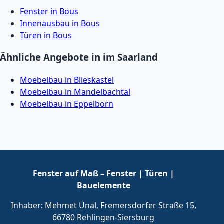
Fenster in Bous
Innenausbau in Bous
Türen in Bous
Ähnliche Angebote in im Saarland
Moebelbau in Blieskastel
Moebelbau in Mandelbachtal
Moebelbau in Eppelborn
Fenster auf Maß – Fenster | Türen |
Bauelemente
Inhaber: Mehmet Ünal, Fremersdorfer Straße 15,
66780 Rehlingen-Siersburg