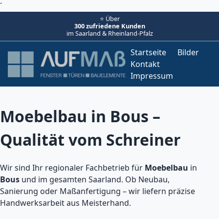
´
⭐ Über
300 zufriedene Kunden
im Saarland & Rheinland-Pfalz
Startseite
Bilder
Kontakt
Impressum
Moebelbau in Bous –
Qualität vom Schreiner
Wir sind Ihr regionaler Fachbetrieb für
Moebelbau
in
Bous
und im gesamten Saarland. Ob Neubau,
Sanierung oder Maßanfertigung – wir liefern präzise
Handwerksarbeit aus Meisterhand.