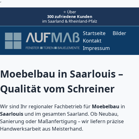
´
⭐ Über
300 zufriedene Kunden
im Saarland & Rheinland-Pfalz
Startseite
Bilder
Kontakt
Impressum
Moebelbau in Saarlouis –
Qualität vom Schreiner
Wir sind Ihr regionaler Fachbetrieb für
Moebelbau
in
Saarlouis
und im gesamten Saarland. Ob Neubau,
Sanierung oder Maßanfertigung – wir liefern präzise
Handwerksarbeit aus Meisterhand.