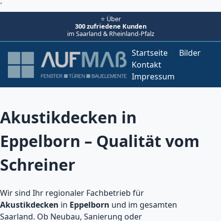
´
⭐ Über
300 zufriedene Kunden
im Saarland & Rheinland-Pfalz
Startseite
Bilder
Kontakt
Impressum
Akustikdecken in
Eppelborn – Qualität vom
Schreiner
Wir sind Ihr regionaler Fachbetrieb für
Akustikdecken
in
Eppelborn
und im gesamten
Saarland. Ob Neubau, Sanierung oder