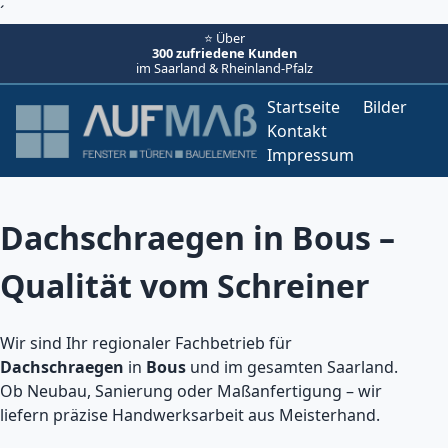
´
⭐ Über
300 zufriedene Kunden
im Saarland & Rheinland-Pfalz
Startseite
Bilder
Kontakt
Impressum
Dachschraegen in Bous –
Qualität vom Schreiner
Wir sind Ihr regionaler Fachbetrieb für
Dachschraegen
in
Bous
und im gesamten Saarland.
Ob Neubau, Sanierung oder Maßanfertigung – wir
liefern präzise Handwerksarbeit aus Meisterhand.